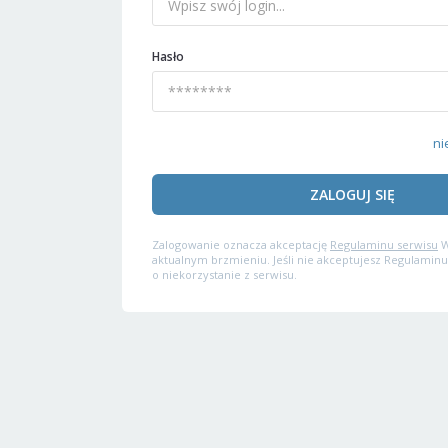
Hasło
ni
ZALOGUJ SIĘ
Zalogowanie oznacza akceptację
Regulaminu serwisu
W
aktualnym brzmieniu. Jeśli nie akceptujesz Regulaminu
o niekorzystanie z serwisu.