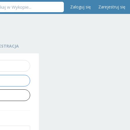
Zaloguj się
Zarejestruj się
ESTRACJA