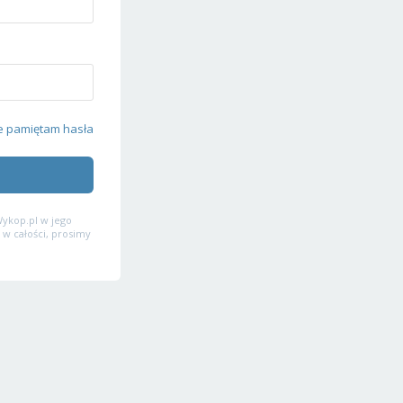
e pamiętam hasła
ykop.pl w jego
 w całości, prosimy