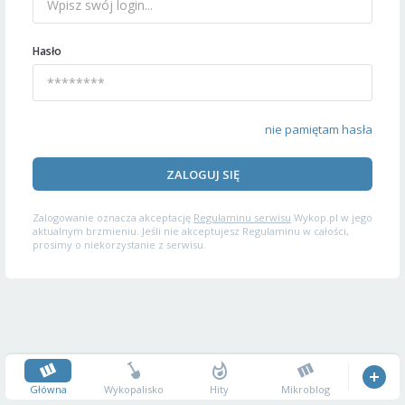
Hasło
nie pamiętam hasła
ZALOGUJ SIĘ
Zalogowanie oznacza akceptację
Regulaminu serwisu
Wykop.pl w jego
aktualnym brzmieniu. Jeśli nie akceptujesz Regulaminu w całości,
prosimy o niekorzystanie z serwisu.
Główna
Wykopalisko
Hity
Mikroblog