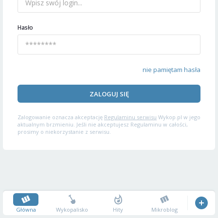
Hasło
nie pamiętam hasła
ZALOGUJ SIĘ
Zalogowanie oznacza akceptację
Regulaminu serwisu
Wykop.pl w jego
aktualnym brzmieniu. Jeśli nie akceptujesz Regulaminu w całości,
prosimy o niekorzystanie z serwisu.
Główna
Wykopalisko
Hity
Mikroblog