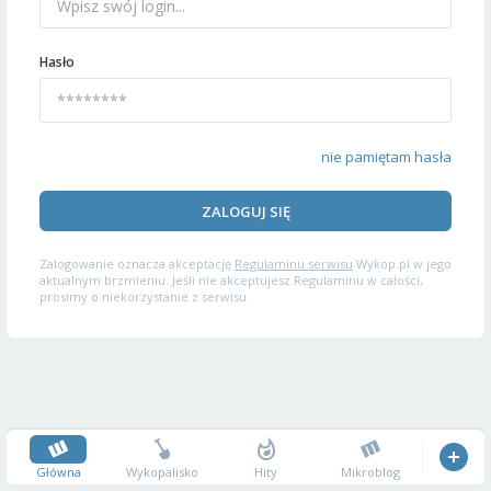
Hasło
nie pamiętam hasła
ZALOGUJ SIĘ
Zalogowanie oznacza akceptację
Regulaminu serwisu
Wykop.pl w jego
aktualnym brzmieniu. Jeśli nie akceptujesz Regulaminu w całości,
prosimy o niekorzystanie z serwisu.
Główna
Wykopalisko
Hity
Mikroblog