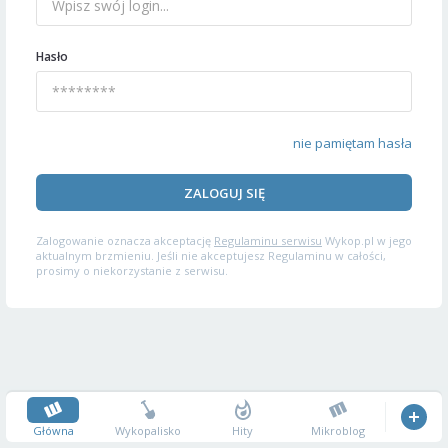
Hasło
nie pamiętam hasła
ZALOGUJ SIĘ
Zalogowanie oznacza akceptację
Regulaminu serwisu
Wykop.pl w jego
aktualnym brzmieniu. Jeśli nie akceptujesz Regulaminu w całości,
prosimy o niekorzystanie z serwisu.
Główna
Wykopalisko
Hity
Mikroblog