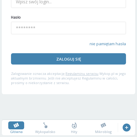
Hasło
nie pamiętam hasła
ZALOGUJ SIĘ
Zalogowanie oznacza akceptację
Regulaminu serwisu
Wykop.pl w jego
aktualnym brzmieniu. Jeśli nie akceptujesz Regulaminu w całości,
prosimy o niekorzystanie z serwisu.
Główna
Wykopalisko
Hity
Mikroblog