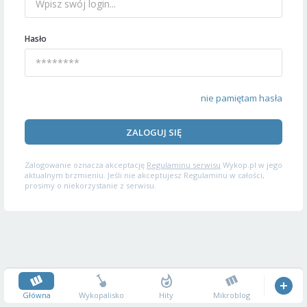
Hasło
nie pamiętam hasła
ZALOGUJ SIĘ
Zalogowanie oznacza akceptację
Regulaminu serwisu
Wykop.pl w jego
aktualnym brzmieniu. Jeśli nie akceptujesz Regulaminu w całości,
prosimy o niekorzystanie z serwisu.
Główna
Wykopalisko
Hity
Mikroblog