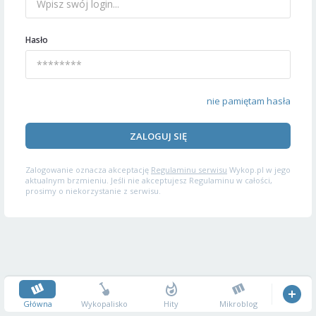
Hasło
nie pamiętam hasła
ZALOGUJ SIĘ
Zalogowanie oznacza akceptację
Regulaminu serwisu
Wykop.pl w jego
aktualnym brzmieniu. Jeśli nie akceptujesz Regulaminu w całości,
prosimy o niekorzystanie z serwisu.
Główna
Wykopalisko
Hity
Mikroblog