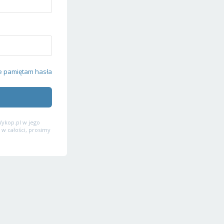
e pamiętam hasła
ykop.pl w jego
 w całości, prosimy