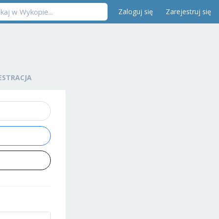
Zaloguj się
Zarejestruj się
ESTRACJA