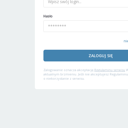
Hasło
ni
ZALOGUJ SIĘ
Zalogowanie oznacza akceptację
Regulaminu serwisu
W
aktualnym brzmieniu. Jeśli nie akceptujesz Regulaminu
o niekorzystanie z serwisu.