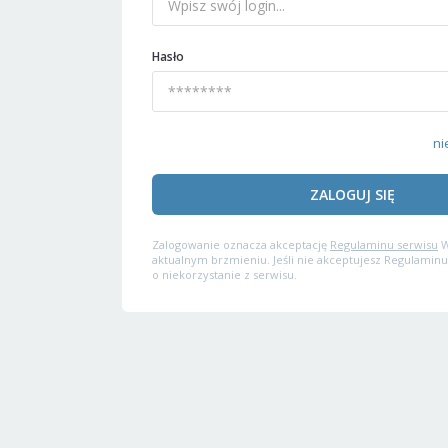
Hasło
ni
ZALOGUJ SIĘ
Zalogowanie oznacza akceptację
Regulaminu serwisu
W
aktualnym brzmieniu. Jeśli nie akceptujesz Regulaminu
o niekorzystanie z serwisu.