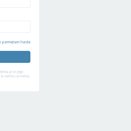
e pamiętam hasła
ykop.pl w jego
 w całości, prosimy