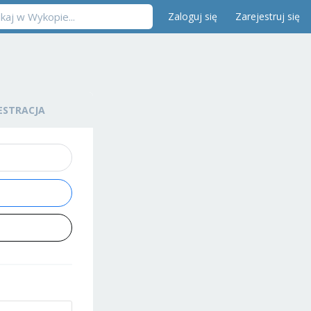
Zaloguj się
Zarejestruj się
ESTRACJA