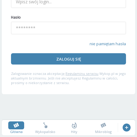
Hasło
nie pamiętam hasła
ZALOGUJ SIĘ
Zalogowanie oznacza akceptację
Regulaminu serwisu
Wykop.pl w jego
aktualnym brzmieniu. Jeśli nie akceptujesz Regulaminu w całości,
prosimy o niekorzystanie z serwisu.
Główna
Wykopalisko
Hity
Mikroblog