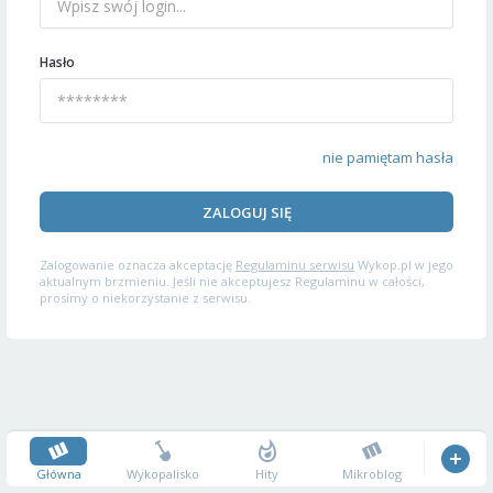
Hasło
nie pamiętam hasła
ZALOGUJ SIĘ
Zalogowanie oznacza akceptację
Regulaminu serwisu
Wykop.pl w jego
aktualnym brzmieniu. Jeśli nie akceptujesz Regulaminu w całości,
prosimy o niekorzystanie z serwisu.
Główna
Wykopalisko
Hity
Mikroblog