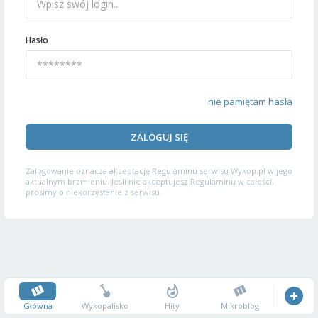
Hasło
nie pamiętam hasła
ZALOGUJ SIĘ
Zalogowanie oznacza akceptację
Regulaminu serwisu
Wykop.pl w jego
aktualnym brzmieniu. Jeśli nie akceptujesz Regulaminu w całości,
prosimy o niekorzystanie z serwisu.
Główna
Wykopalisko
Hity
Mikroblog