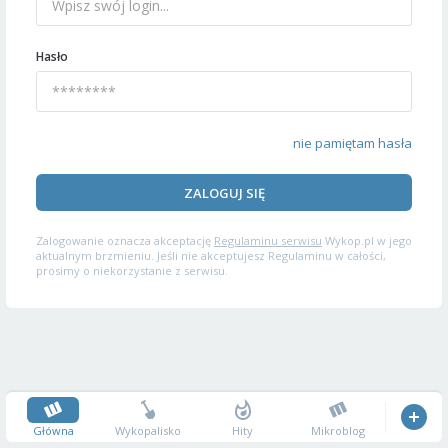
Hasło
nie pamiętam hasła
ZALOGUJ SIĘ
Zalogowanie oznacza akceptację
Regulaminu serwisu
Wykop.pl w jego
aktualnym brzmieniu. Jeśli nie akceptujesz Regulaminu w całości,
prosimy o niekorzystanie z serwisu.
Główna
Wykopalisko
Hity
Mikroblog