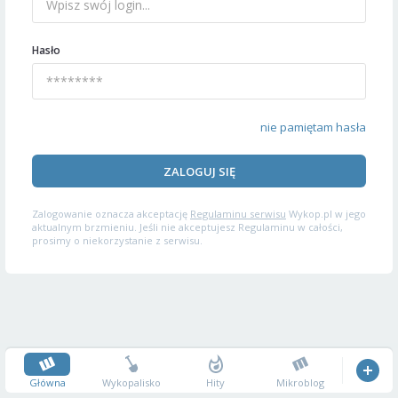
Hasło
nie pamiętam hasła
ZALOGUJ SIĘ
Zalogowanie oznacza akceptację
Regulaminu serwisu
Wykop.pl w jego
aktualnym brzmieniu. Jeśli nie akceptujesz Regulaminu w całości,
prosimy o niekorzystanie z serwisu.
Główna
Wykopalisko
Hity
Mikroblog