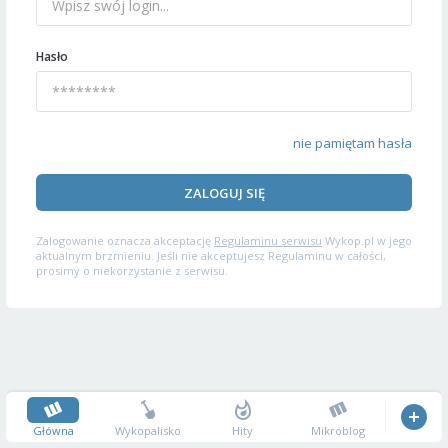
Hasło
nie pamiętam hasła
ZALOGUJ SIĘ
Zalogowanie oznacza akceptację
Regulaminu serwisu
Wykop.pl w jego
aktualnym brzmieniu. Jeśli nie akceptujesz Regulaminu w całości,
prosimy o niekorzystanie z serwisu.
Główna
Wykopalisko
Hity
Mikroblog