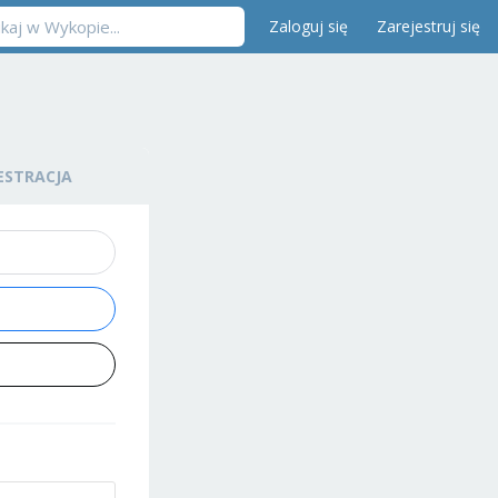
Zaloguj się
Zarejestruj się
ESTRACJA