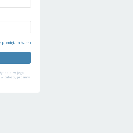
e pamiętam hasła
ykop.pl w jego
 w całości, prosimy