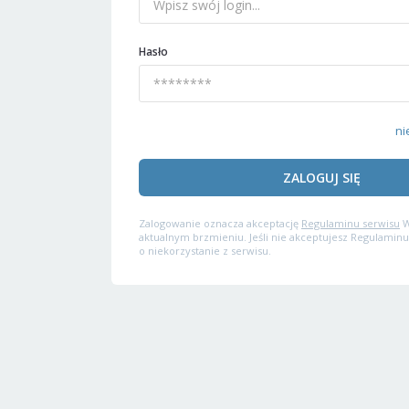
Hasło
ni
ZALOGUJ SIĘ
Zalogowanie oznacza akceptację
Regulaminu serwisu
W
aktualnym brzmieniu. Jeśli nie akceptujesz Regulaminu
o niekorzystanie z serwisu.