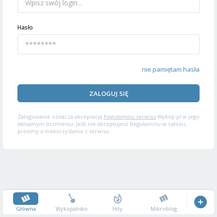
Hasło
nie pamiętam hasła
ZALOGUJ SIĘ
Zalogowanie oznacza akceptację
Regulaminu serwisu
Wykop.pl w jego
aktualnym brzmieniu. Jeśli nie akceptujesz Regulaminu w całości,
prosimy o niekorzystanie z serwisu.
Główna
Wykopalisko
Hity
Mikroblog