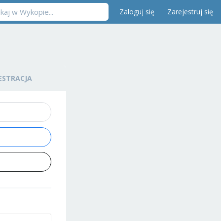
Zaloguj się
Zarejestruj się
ESTRACJA