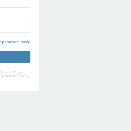
e pamiętam hasła
ykop.pl w jego
 w całości, prosimy