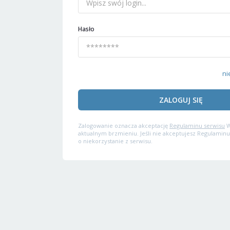
Hasło
ni
ZALOGUJ SIĘ
Zalogowanie oznacza akceptację
Regulaminu serwisu
W
aktualnym brzmieniu. Jeśli nie akceptujesz Regulaminu
o niekorzystanie z serwisu.