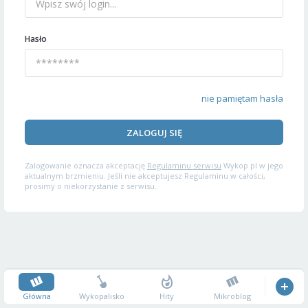
Hasło
nie pamiętam hasła
ZALOGUJ SIĘ
Zalogowanie oznacza akceptację
Regulaminu serwisu
Wykop.pl w jego
aktualnym brzmieniu. Jeśli nie akceptujesz Regulaminu w całości,
prosimy o niekorzystanie z serwisu.
Główna
Wykopalisko
Hity
Mikroblog