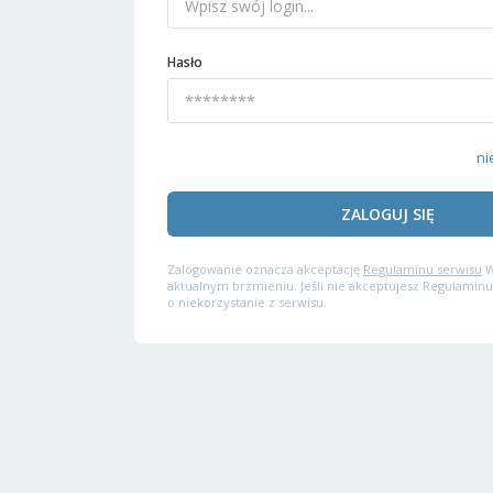
Hasło
ni
ZALOGUJ SIĘ
Zalogowanie oznacza akceptację
Regulaminu serwisu
W
aktualnym brzmieniu. Jeśli nie akceptujesz Regulaminu
o niekorzystanie z serwisu.