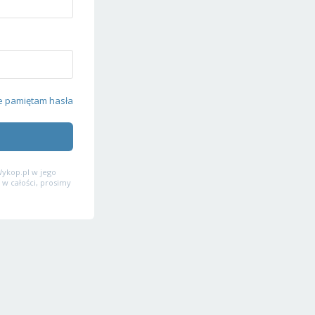
e pamiętam hasła
ykop.pl w jego
 w całości, prosimy