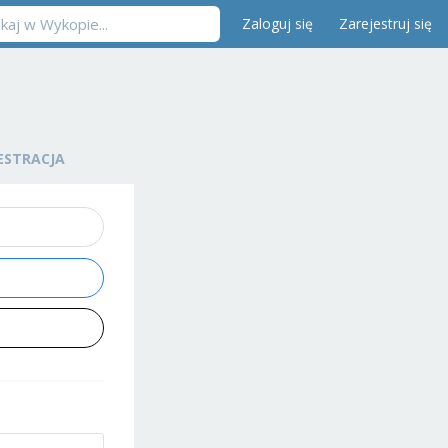
Zaloguj się
Zarejestruj się
ESTRACJA