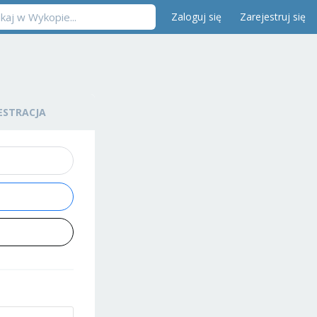
Zaloguj się
Zarejestruj się
ESTRACJA