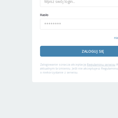
Hasło
ni
ZALOGUJ SIĘ
Zalogowanie oznacza akceptację
Regulaminu serwisu
W
aktualnym brzmieniu. Jeśli nie akceptujesz Regulaminu
o niekorzystanie z serwisu.