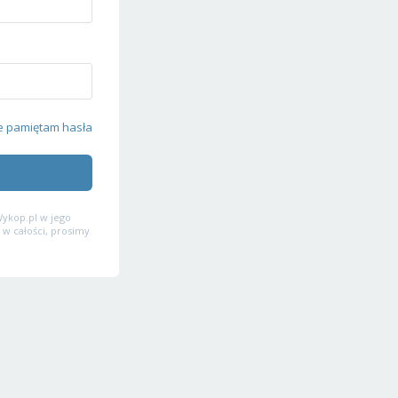
e pamiętam hasła
ykop.pl w jego
 w całości, prosimy