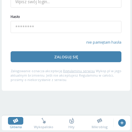
Hasło
nie pamiętam hasła
ZALOGUJ SIĘ
Zalogowanie oznacza akceptację
Regulaminu serwisu
Wykop.pl w jego
aktualnym brzmieniu. Jeśli nie akceptujesz Regulaminu w całości,
prosimy o niekorzystanie z serwisu.
Główna
Wykopalisko
Hity
Mikroblog