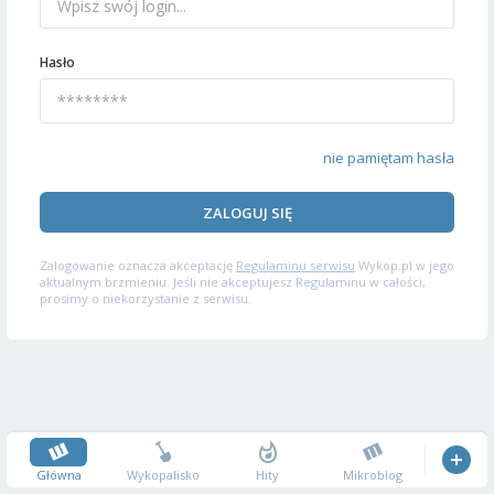
Hasło
nie pamiętam hasła
ZALOGUJ SIĘ
Zalogowanie oznacza akceptację
Regulaminu serwisu
Wykop.pl w jego
aktualnym brzmieniu. Jeśli nie akceptujesz Regulaminu w całości,
prosimy o niekorzystanie z serwisu.
Główna
Wykopalisko
Hity
Mikroblog