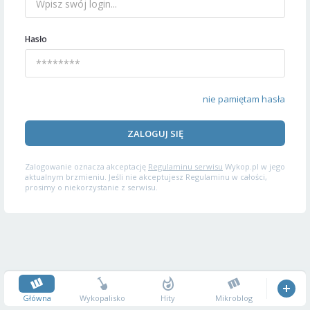
Hasło
nie pamiętam hasła
ZALOGUJ SIĘ
Zalogowanie oznacza akceptację
Regulaminu serwisu
Wykop.pl w jego
aktualnym brzmieniu. Jeśli nie akceptujesz Regulaminu w całości,
prosimy o niekorzystanie z serwisu.
Główna
Wykopalisko
Hity
Mikroblog