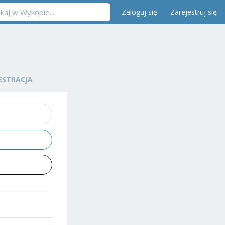
Zaloguj się
Zarejestruj się
ESTRACJA