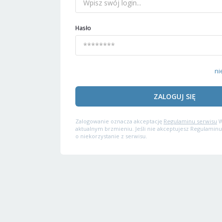
Hasło
ni
ZALOGUJ SIĘ
Zalogowanie oznacza akceptację
Regulaminu serwisu
W
aktualnym brzmieniu. Jeśli nie akceptujesz Regulaminu
o niekorzystanie z serwisu.