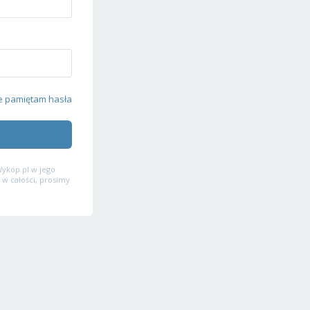
e pamiętam hasła
ykop.pl w jego
 w całości, prosimy