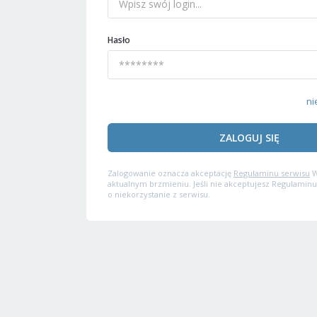
Hasło
ni
ZALOGUJ SIĘ
Zalogowanie oznacza akceptację
Regulaminu serwisu
W
aktualnym brzmieniu. Jeśli nie akceptujesz Regulaminu
o niekorzystanie z serwisu.