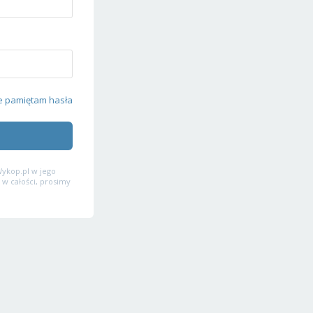
e pamiętam hasła
ykop.pl w jego
 w całości, prosimy