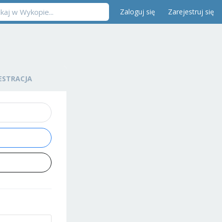
Zaloguj się
Zarejestruj się
ESTRACJA