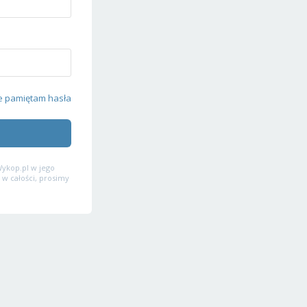
e pamiętam hasła
ykop.pl w jego
 w całości, prosimy