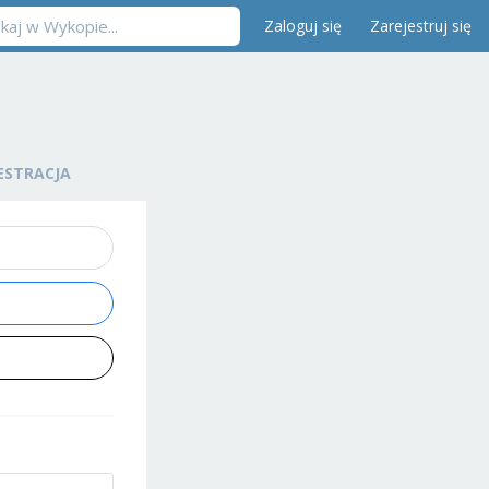
Zaloguj się
Zarejestruj się
ESTRACJA