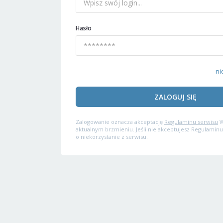
Hasło
ni
ZALOGUJ SIĘ
Zalogowanie oznacza akceptację
Regulaminu serwisu
W
aktualnym brzmieniu. Jeśli nie akceptujesz Regulaminu
o niekorzystanie z serwisu.