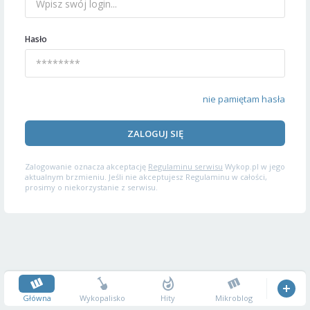
Hasło
nie pamiętam hasła
ZALOGUJ SIĘ
Zalogowanie oznacza akceptację
Regulaminu serwisu
Wykop.pl w jego
aktualnym brzmieniu. Jeśli nie akceptujesz Regulaminu w całości,
prosimy o niekorzystanie z serwisu.
Główna
Wykopalisko
Hity
Mikroblog