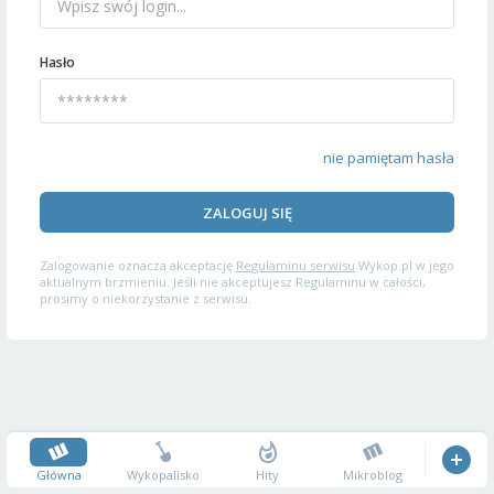
Hasło
nie pamiętam hasła
ZALOGUJ SIĘ
Zalogowanie oznacza akceptację
Regulaminu serwisu
Wykop.pl w jego
aktualnym brzmieniu. Jeśli nie akceptujesz Regulaminu w całości,
prosimy o niekorzystanie z serwisu.
Główna
Wykopalisko
Hity
Mikroblog