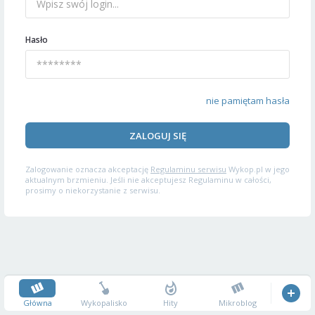
Hasło
nie pamiętam hasła
ZALOGUJ SIĘ
Zalogowanie oznacza akceptację
Regulaminu serwisu
Wykop.pl w jego
aktualnym brzmieniu. Jeśli nie akceptujesz Regulaminu w całości,
prosimy o niekorzystanie z serwisu.
Główna
Wykopalisko
Hity
Mikroblog