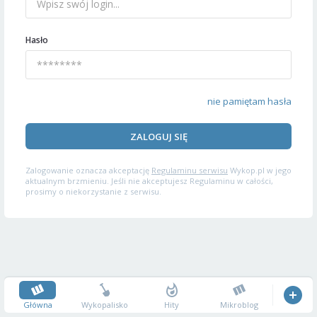
Hasło
nie pamiętam hasła
ZALOGUJ SIĘ
Zalogowanie oznacza akceptację
Regulaminu serwisu
Wykop.pl w jego
aktualnym brzmieniu. Jeśli nie akceptujesz Regulaminu w całości,
prosimy o niekorzystanie z serwisu.
Główna
Wykopalisko
Hity
Mikroblog