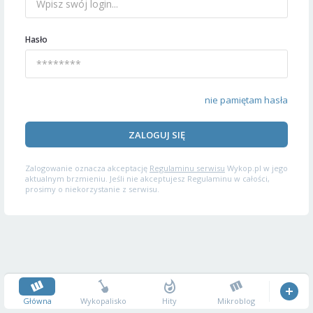
Hasło
nie pamiętam hasła
ZALOGUJ SIĘ
Zalogowanie oznacza akceptację
Regulaminu serwisu
Wykop.pl w jego
aktualnym brzmieniu. Jeśli nie akceptujesz Regulaminu w całości,
prosimy o niekorzystanie z serwisu.
Główna
Wykopalisko
Hity
Mikroblog