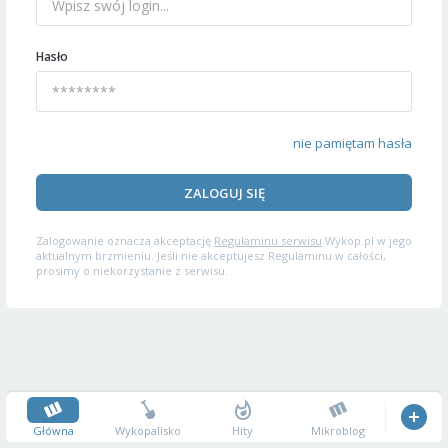
Hasło
nie pamiętam hasła
ZALOGUJ SIĘ
Zalogowanie oznacza akceptację
Regulaminu serwisu
Wykop.pl w jego
aktualnym brzmieniu. Jeśli nie akceptujesz Regulaminu w całości,
prosimy o niekorzystanie z serwisu.
Główna
Wykopalisko
Hity
Mikroblog