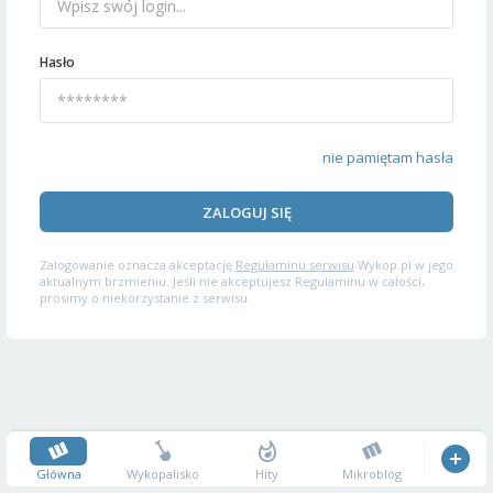
Hasło
nie pamiętam hasła
ZALOGUJ SIĘ
Zalogowanie oznacza akceptację
Regulaminu serwisu
Wykop.pl w jego
aktualnym brzmieniu. Jeśli nie akceptujesz Regulaminu w całości,
prosimy o niekorzystanie z serwisu.
Główna
Wykopalisko
Hity
Mikroblog