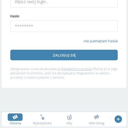
Hasło
nie pamiętam hasła
ZALOGUJ SIĘ
Zalogowanie oznacza akceptację
Regulaminu serwisu
Wykop.pl w jego
aktualnym brzmieniu. Jeśli nie akceptujesz Regulaminu w całości,
prosimy o niekorzystanie z serwisu.
Główna
Wykopalisko
Hity
Mikroblog