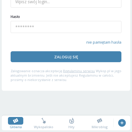
Hasło
nie pamiętam hasła
ZALOGUJ SIĘ
Zalogowanie oznacza akceptację
Regulaminu serwisu
Wykop.pl w jego
aktualnym brzmieniu. Jeśli nie akceptujesz Regulaminu w całości,
prosimy o niekorzystanie z serwisu.
Główna
Wykopalisko
Hity
Mikroblog