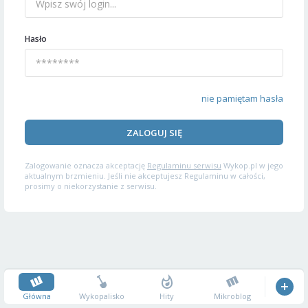
Hasło
nie pamiętam hasła
ZALOGUJ SIĘ
Zalogowanie oznacza akceptację
Regulaminu serwisu
Wykop.pl w jego
aktualnym brzmieniu. Jeśli nie akceptujesz Regulaminu w całości,
prosimy o niekorzystanie z serwisu.
Główna
Wykopalisko
Hity
Mikroblog