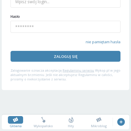
Hasło
nie pamiętam hasła
ZALOGUJ SIĘ
Zalogowanie oznacza akceptację
Regulaminu serwisu
Wykop.pl w jego
aktualnym brzmieniu. Jeśli nie akceptujesz Regulaminu w całości,
prosimy o niekorzystanie z serwisu.
Główna
Wykopalisko
Hity
Mikroblog