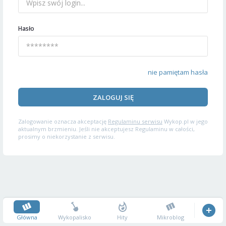
Hasło
nie pamiętam hasła
ZALOGUJ SIĘ
Zalogowanie oznacza akceptację
Regulaminu serwisu
Wykop.pl w jego
aktualnym brzmieniu. Jeśli nie akceptujesz Regulaminu w całości,
prosimy o niekorzystanie z serwisu.
Główna
Wykopalisko
Hity
Mikroblog