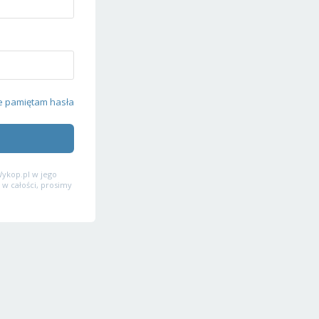
e pamiętam hasła
ykop.pl w jego
 w całości, prosimy