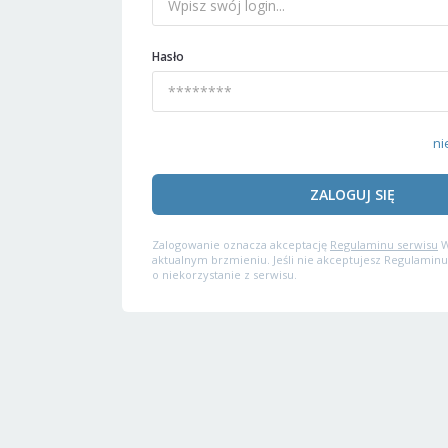
Hasło
ni
ZALOGUJ SIĘ
Zalogowanie oznacza akceptację
Regulaminu serwisu
W
aktualnym brzmieniu. Jeśli nie akceptujesz Regulaminu
o niekorzystanie z serwisu.