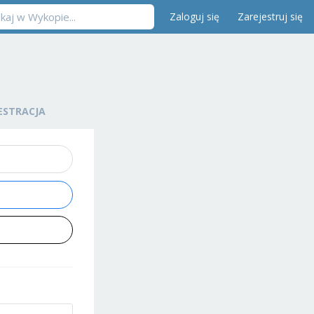
Zaloguj się
Zarejestruj się
ESTRACJA