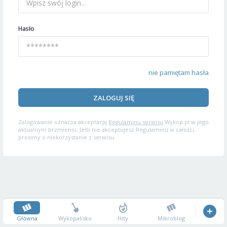
Hasło
nie pamiętam hasła
ZALOGUJ SIĘ
Zalogowanie oznacza akceptację
Regulaminu serwisu
Wykop.pl w jego
aktualnym brzmieniu. Jeśli nie akceptujesz Regulaminu w całości,
prosimy o niekorzystanie z serwisu.
Główna
Wykopalisko
Hity
Mikroblog