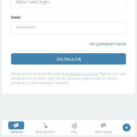
Hasło
nie pamiętam hasła
ZALOGUJ SIĘ
Zalogowanie oznacza akceptację
Regulaminu serwisu
Wykop.pl w jego
aktualnym brzmieniu. Jeśli nie akceptujesz Regulaminu w całości,
prosimy o niekorzystanie z serwisu.
Główna
Wykopalisko
Hity
Mikroblog