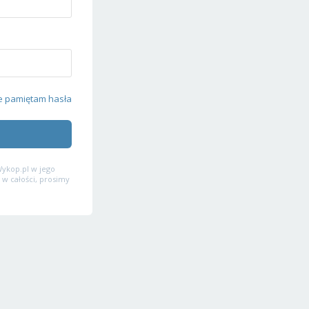
e pamiętam hasła
ykop.pl w jego
 w całości, prosimy