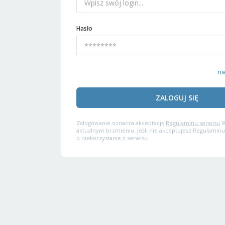
Hasło
ni
ZALOGUJ SIĘ
Zalogowanie oznacza akceptację
Regulaminu serwisu
W
aktualnym brzmieniu. Jeśli nie akceptujesz Regulaminu
o niekorzystanie z serwisu.