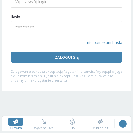
Hasło
nie pamiętam hasła
ZALOGUJ SIĘ
Zalogowanie oznacza akceptację
Regulaminu serwisu
Wykop.pl w jego
aktualnym brzmieniu. Jeśli nie akceptujesz Regulaminu w całości,
prosimy o niekorzystanie z serwisu.
Główna
Wykopalisko
Hity
Mikroblog