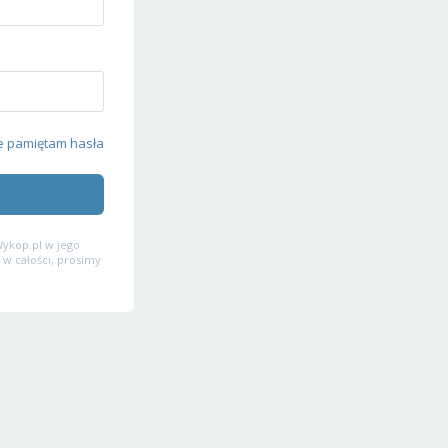
e pamiętam hasła
ykop.pl w jego
 w całości, prosimy