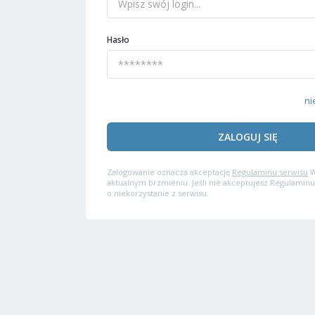
Hasło
ni
ZALOGUJ SIĘ
Zalogowanie oznacza akceptację
Regulaminu serwisu
W
aktualnym brzmieniu. Jeśli nie akceptujesz Regulaminu
o niekorzystanie z serwisu.