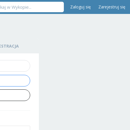
Zaloguj się
Zarejestruj się
ESTRACJA