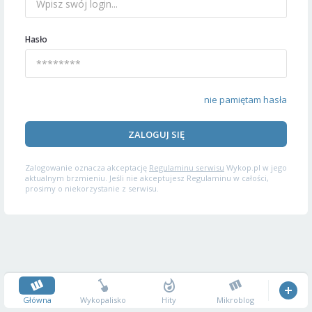
Hasło
nie pamiętam hasła
ZALOGUJ SIĘ
Zalogowanie oznacza akceptację
Regulaminu serwisu
Wykop.pl w jego
aktualnym brzmieniu. Jeśli nie akceptujesz Regulaminu w całości,
prosimy o niekorzystanie z serwisu.
Główna
Wykopalisko
Hity
Mikroblog