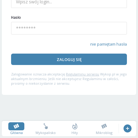
Hasło
nie pamiętam hasła
ZALOGUJ SIĘ
Zalogowanie oznacza akceptację
Regulaminu serwisu
Wykop.pl w jego
aktualnym brzmieniu. Jeśli nie akceptujesz Regulaminu w całości,
prosimy o niekorzystanie z serwisu.
Główna
Wykopalisko
Hity
Mikroblog