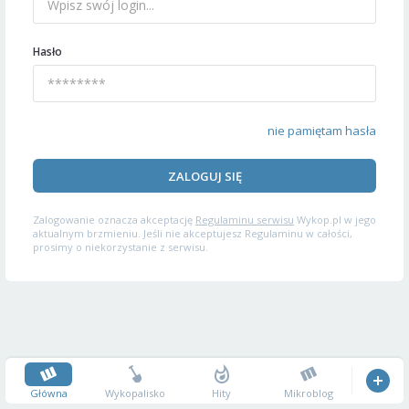
Hasło
nie pamiętam hasła
ZALOGUJ SIĘ
Zalogowanie oznacza akceptację
Regulaminu serwisu
Wykop.pl w jego
aktualnym brzmieniu. Jeśli nie akceptujesz Regulaminu w całości,
prosimy o niekorzystanie z serwisu.
Główna
Wykopalisko
Hity
Mikroblog