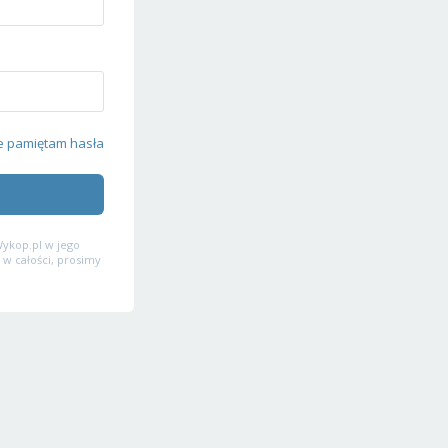
e pamiętam hasła
ykop.pl w jego
 w całości, prosimy