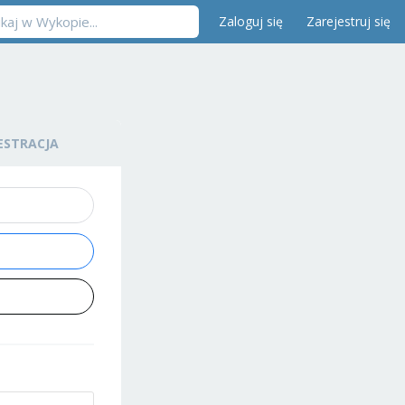
Zaloguj się
Zarejestruj się
ESTRACJA