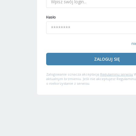
Hasło
ni
ZALOGUJ SIĘ
Zalogowanie oznacza akceptację
Regulaminu serwisu
W
aktualnym brzmieniu. Jeśli nie akceptujesz Regulaminu
o niekorzystanie z serwisu.